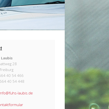
kt
 Laubis
attweg 28
Freiburg
7664 40 54 466
7664 40 54 448
info@fuhs-laubis.de
ntaktformular