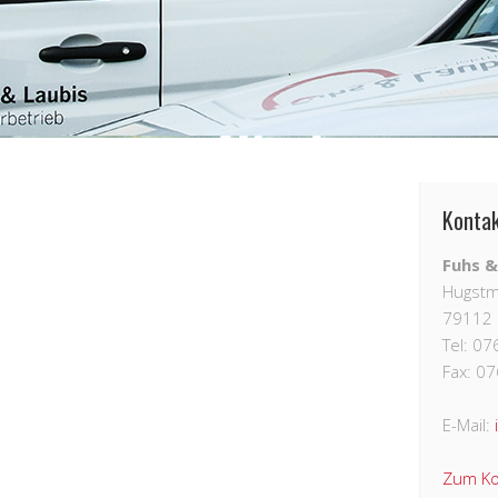
Konta
Fuhs &
Hugstm
79112 
Tel: 0
Fax: 0
E-Mail:
Zum Ko