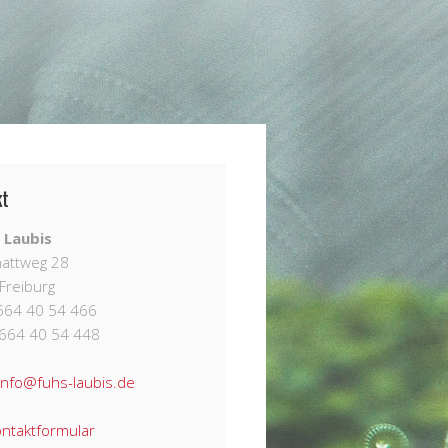
kt
 Laubis
attweg 28
Freiburg
7664 40 54 466
7664 40 54 448
info@fuhs-laubis.de
ntaktformular